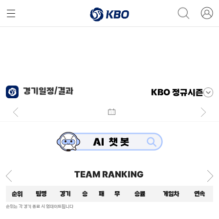
경기일정/결과
KBO 정규시즌
TEAM RANKING
순위
팀명
경기
승
패
무
승률
게임차
연속
순위는 각 경기 종료 시 업데이트됩니다